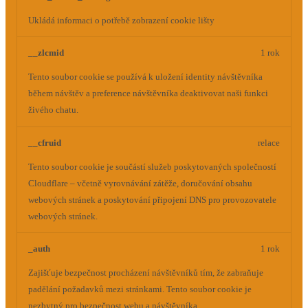
Ukládá informaci o potřebě zobrazení cookie lišty
__zlcmid
1 rok
Tento soubor cookie se používá k uložení identity návštěvníka
během návštěv a preference návštěvníka deaktivovat naši funkci
živého chatu.
__cfruid
relace
Tento soubor cookie je součástí služeb poskytovaných společností
Cloudflare – včetně vyrovnávání zátěže, doručování obsahu
webových stránek a poskytování připojení DNS pro provozovatele
webových stránek.
_auth
1 rok
Zajišťuje bezpečnost procházení návštěvníků tím, že zabraňuje
padělání požadavků mezi stránkami. Tento soubor cookie je
nezbytný pro bezpečnost webu a návštěvníka.