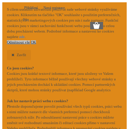
Přihlášení
Nová registrace
S cílem usnadnit uživatelům používat naše webové stránky využíváme
cookies. Kliknutím na tlačítko "OK" souhlasíte s použitím preferenčních,
0 ks
statistických i marketingových cookies pro nás i naše partnery. Funkční
cookies jsou v rámci zachování funkčnosti webu používány po celou
dobu procházení webem. Podrobné informace a nastavení ke cookies
najdete
zde
.
Odmítnout vše
OK
Zavřít
Co jsou cookies?
Cookies jsou krátké textové informace, které jsou uloženy ve Vašem
prohlížeči. Tyto informace běžně používají všechny webové stránky a
jejich procházením dochází k ukládání cookies. Pomocí partnerských
skriptů, které mohou stránky používat (například Google analytics
Jak lze nastavit práci webu s cookies?
Přestože doporučujeme povolit používání všech typů cookies, práci webu
s nimi můžete nastavit dle vlastních preferencí pomocí checkboxů
zobrazených níže. Po odsouhlasení nastavení práce s cookies můžete
změnit své rozhodnutí smazáním či editací cookies přímo v nastavení
Vašeho prohlížeče. Podrobnější informace k promazání cookies najdete v