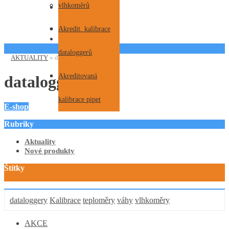
Certifikáty
vlhkoměrů
vlhkoměrů
SW pro dataloggery
KONTAKTY
Recenze
Procesní kalibrace
Akredit. kalibrace
AKTUALITY
dataloggerů
dataloggerů
AKTUALITY
»
dataloggery
Procesní kalibrace
Akreditovaná
dataloggery
pipet
kalibrace pipet
E-shop
Rubriky
Aktuality
Nové produkty
Štítky
dataloggery
Kalibrace
teploměry
váhy
vlhkoměry
AKCE