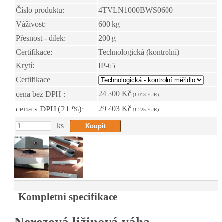
Číslo produktu:
4TVLN1000BWS0600
Váživost:
600 kg
Přesnost - dílek:
200 g
Certifikace:
Technologická (kontrolní)
Krytí:
IP-65
Certifikace
24 300 Kč
cena bez DPH :
(1 013 EUR)
cena s DPH (21 %):
29 403 Kč
(1 225 EUR)
ks
Kompletní specifikace
Nerezová ližinová váha