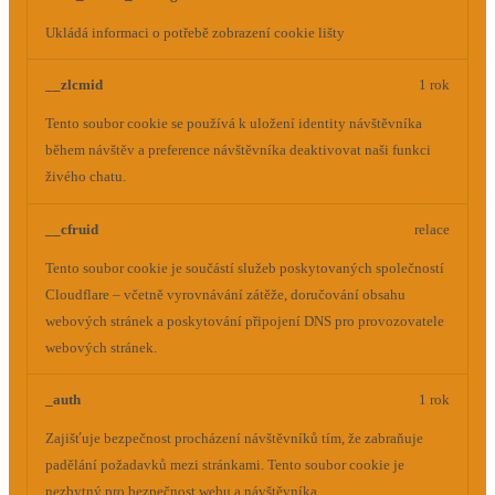
Ukládá informaci o potřebě zobrazení cookie lišty
__zlcmid
1 rok
Tento soubor cookie se používá k uložení identity návštěvníka
během návštěv a preference návštěvníka deaktivovat naši funkci
živého chatu.
__cfruid
relace
Tento soubor cookie je součástí služeb poskytovaných společností
Cloudflare – včetně vyrovnávání zátěže, doručování obsahu
webových stránek a poskytování připojení DNS pro provozovatele
webových stránek.
_auth
1 rok
Zajišťuje bezpečnost procházení návštěvníků tím, že zabraňuje
padělání požadavků mezi stránkami. Tento soubor cookie je
nezbytný pro bezpečnost webu a návštěvníka.