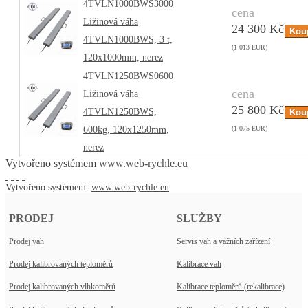
4TVLN1000BWS3000
cena
Ližinová váha
24 300 Kč
4TVLN1000BWS, 3 t,
(1 013 EUR)
120x1000mm, nerez
4TVLN1250BWS0600
cena
Ližinová váha
25 800 Kč
4TVLN1250BWS,
600kg, 120x1250mm,
(1 075 EUR)
nerez
Vytvořeno systémem
www.web-rychle.eu
Vytvořeno systémem
www.web-rychle.eu
PRODEJ
SLUŽBY
Prodej vah
Servis vah a vážních zařízení
Prodej kalibrovaných teploměrů
Kalibrace vah
Prodej kalibrovaných vlhkoměrů
Kalibrace teploměrů (rekalibrace)