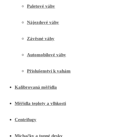
Paletové váhy
Nájezdové váhy
Závěsné váhy
Automobilové váhy
Příslušenství k vahám
Kalibrovaná měřidla
Měřidla teploty a vlhkosti
Centrifugy
Míchačky a topné desky