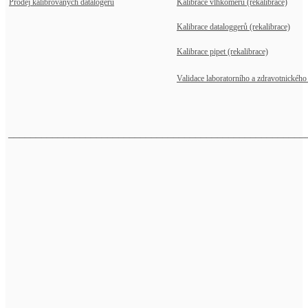
Prodej kalibrovaných datalogerů
Kalibrace vlhkoměrů (rekalibrace)
Kalibrace dataloggerů (rekalibrace)
Kalibrace pipet (rekalibrace)
Validace laboratorního a zdravotnického 
______________________________________________________