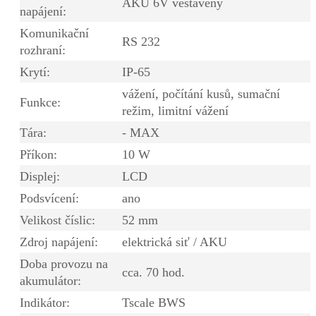
AKU 6V vestavěný
napájení:
Komunikační
RS 232
rozhraní:
Krytí:
IP-65
vážení, počítání kusů, sumační
Funkce:
režim, limitní vážení
Tára:
- MAX
Příkon:
10 W
Displej:
LCD
Podsvícení:
ano
Velikost číslic:
52 mm
Zdroj napájení:
elektrická siť / AKU
Doba provozu na
cca. 70 hod.
akumulátor:
Indikátor:
Tscale BWS