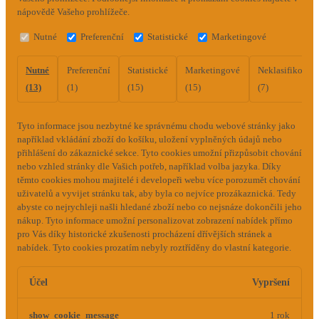
nápovědě Vašeho prohlížeče.
Nutné
Preferenční
Statistické
Marketingové
Nutné
Preferenční
Statistické
Marketingové
Neklasifikovan
(13)
(1)
(15)
(15)
(7)
Tyto informace jsou nezbytné ke správnému chodu webové stránky jako
například vkládání zboží do košíku, uložení vyplněných údajů nebo
přihlášení do zákaznické sekce.
Tyto cookies umožní přizpůsobit chování
nebo vzhled stránky dle Vašich potřeb, například volba jazyka.
Díky
těmto cookies mohou majitelé i developeři webu více porozumět chování
uživatelů a vyvijet stránku tak, aby byla co nejvíce prozákaznická. Tedy
abyste co nejrychleji našli hledané zboží nebo co nejsnáze dokončili jeho
nákup.
Tyto informace umožní personalizovat zobrazení nabídek přímo
pro Vás díky historické zkušenosti procházení dřívějších stránek a
nabídek.
Tyto cookies prozatím nebyly roztříděny do vlastní kategorie.
Účel
Vypršení
show_cookie_message
1 rok