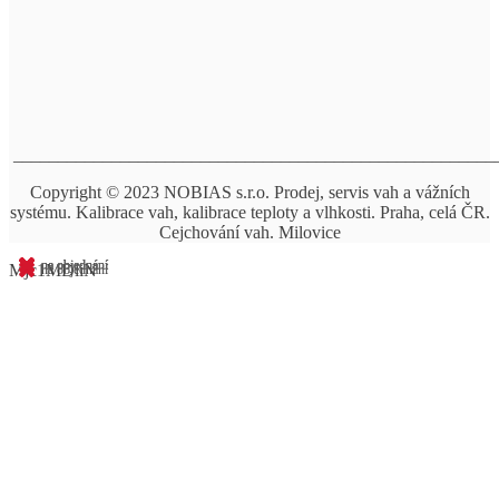
______________________________________________________
Copyright © 2023 NOBIAS s.r.o. Prodej, servis vah a vážních
systému. Kalibrace vah, kalibrace teploty a vlhkosti. Praha, celá ČR.
Cejchování vah. Milovice
na objednání
na objednání
na objednání
Mjc1MDliN
na objednání