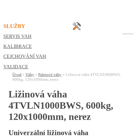
SLUŽBY
SERVIS VAH
KALIBRACE
CEJCHOVÁNÍ VAH
VALIDACE
Úvod
»
Váhy
»
Paletové váhy
»
Ližinová váha 4TVLN1000BWS,
600kg, 120x1000mm, nerez
Ližinová váha
4TVLN1000BWS, 600kg,
120x1000mm, nerez
Univerzální ližinová váha