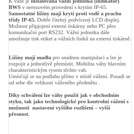
K váze je
instalována vážní jednotka (indikátor)
BWS
v nerezovém provedení s krytím IP-65.
Samostatné ližiny mají krytí proti vodě a prachu
třídy IP-65.
Dobře čitelný podvícený LCD displej.
Možnost připjojení externí tiskárny nebo PC přes
komunikační port RS232. Vážní jednotka dále
umožnuje tisk etiket a vážních lístků na externí tiskárně.
Ližiny mají madla
pro snadnou manipulaci a lze je
rozpojit a jednotlivě přemístit. Mobilita váhy hlavním
charakteristickým rysem těchto vah.
Umísťují se na podlahu přímo v místě vážení. Posadí se
od sebe dle velikosti váženého předmětu .
Díky schválení lze váhy použít jak v obchodním
styku, tak jako technologické pro kontrolní vážení s
možností nastavení vyššího rozlišení – vyšší
přesnost.