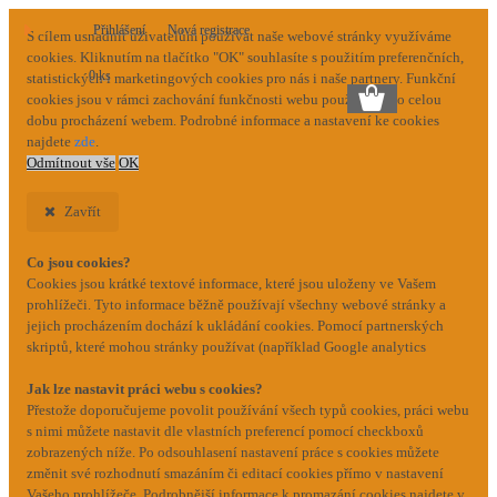
Přihlášení
Nová registrace
S cílem usnadnit uživatelům používat naše webové stránky využíváme
cookies. Kliknutím na tlačítko "OK" souhlasíte s použitím preferenčních,
0 ks
statistických i marketingových cookies pro nás i naše partnery. Funkční
cookies jsou v rámci zachování funkčnosti webu používány po celou
dobu procházení webem. Podrobné informace a nastavení ke cookies
najdete
zde
.
Odmítnout vše
OK
Zavřít
Co jsou cookies?
Cookies jsou krátké textové informace, které jsou uloženy ve Vašem
prohlížeči. Tyto informace běžně používají všechny webové stránky a
jejich procházením dochází k ukládání cookies. Pomocí partnerských
skriptů, které mohou stránky používat (například Google analytics
Jak lze nastavit práci webu s cookies?
Přestože doporučujeme povolit používání všech typů cookies, práci webu
s nimi můžete nastavit dle vlastních preferencí pomocí checkboxů
zobrazených níže. Po odsouhlasení nastavení práce s cookies můžete
změnit své rozhodnutí smazáním či editací cookies přímo v nastavení
Vašeho prohlížeče. Podrobnější informace k promazání cookies najdete v