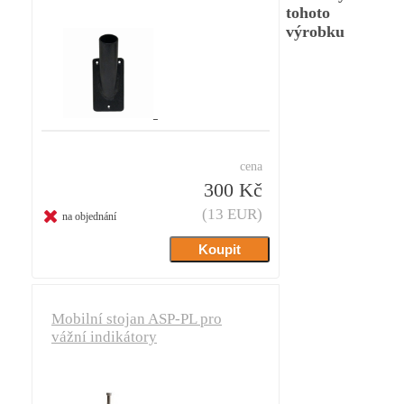
tohoto
výrobku
cena
300 Kč
(13 EUR)
na objednání
Mobilní stojan ASP-PL pro
vážní indikátory