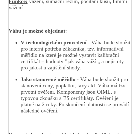
Funkce:
vážení, sumační režim, počítání kusů, limitní
vážení
Váhu je možné objednat:
V technologickém provedení
- Váha bude sloužit
pro interní potřebu zákazníka, tzv. informativní
měřidlo na které je možné vystavit kalibrační
certifikát – hodnoty
”
jak váha váží
„
a nejistoty
pro jakost a zajištění shody.
Jako stanovené měřidlo
- Váha bude sloužit pro
stanovení ceny, poplatku, taxy atd. Váha má tzv.
prvotní ověření. Komponenty jsou OIML, s
typovou zkoušku a ES certifikáty. Ověření je
platné na 2 roky. Po skončení platnosti se provádí
následné ověření.