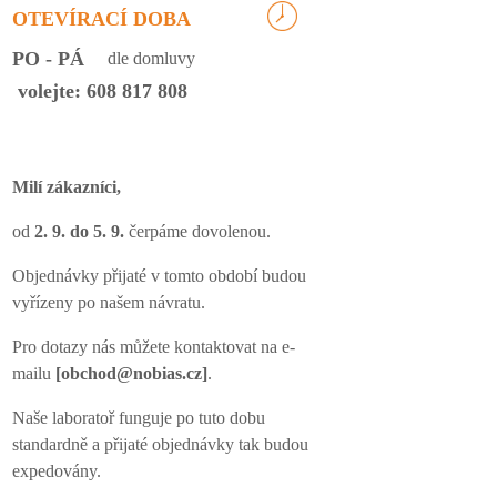
OTEVÍRACÍ DOBA
PO - PÁ
dle domluvy
volejte: 608 817 808
Milí zákazníci,
od
2. 9. do 5. 9.
čerpáme dovolenou.
Objednávky přijaté v tomto období budou
vyřízeny po našem návratu.
Pro dotazy nás můžete kontaktovat na e-
mailu
[obchod@nobias.cz]
.
Naše laboratoř funguje po tuto dobu
standardně a přijaté objednávky tak budou
expedovány.