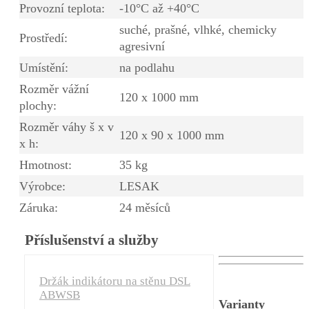
Provozní teplota:
-10°C až +40°C
suché, prašné, vlhké, chemicky
Prostředí:
agresivní
Umístění:
na podlahu
Rozměr vážní
120 x 1000 mm
plochy:
Rozměr váhy š x v
120 x 90 x 1000 mm
x h:
Hmotnost:
35 kg
Výrobce:
LESAK
Záruka:
24 měsíců
Příslušenství a služby
Držák indikátoru na stěnu DSL
ABWSB
Varianty