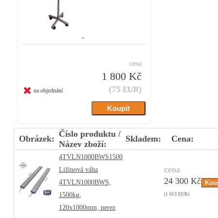
cena
1 800 Kč
(75 EUR)
na objednání
Číslo produktu /
Obrázek:
Skladem:
Cena:
Název zboží:
4TVLN1000BWS1500
cena
Ližinová váha
24 300 Kč
4TVLN1000BWS,
1500kg,
(1 013 EUR)
120x1000mm, nerez