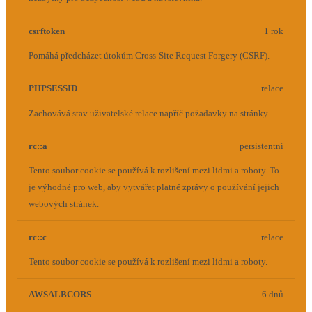
csrftoken
1 rok
Pomáhá předcházet útokům Cross-Site Request Forgery (CSRF).
PHPSESSID
relace
Zachovává stav uživatelské relace napříč požadavky na stránky.
rc::a
persistentní
Tento soubor cookie se používá k rozlišení mezi lidmi a roboty. To
je výhodné pro web, aby vytvářet platné zprávy o používání jejich
webových stránek.
rc::c
relace
Tento soubor cookie se používá k rozlišení mezi lidmi a roboty.
AWSALBCORS
6 dnů