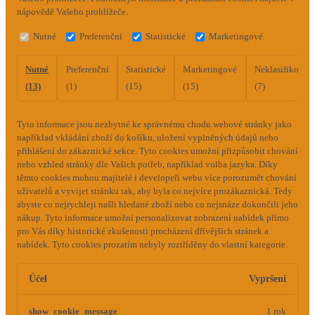
nápovědě Vašeho prohlížeče.
Nutné
Preferenční
Statistické
Marketingové
Nutné
Preferenční
Statistické
Marketingové
Neklasifikovan
(13)
(1)
(15)
(15)
(7)
Tyto informace jsou nezbytné ke správnému chodu webové stránky jako
například vkládání zboží do košíku, uložení vyplněných údajů nebo
přihlášení do zákaznické sekce.
Tyto cookies umožní přizpůsobit chování
nebo vzhled stránky dle Vašich potřeb, například volba jazyka.
Díky
těmto cookies mohou majitelé i developeři webu více porozumět chování
uživatelů a vyvijet stránku tak, aby byla co nejvíce prozákaznická. Tedy
abyste co nejrychleji našli hledané zboží nebo co nejsnáze dokončili jeho
nákup.
Tyto informace umožní personalizovat zobrazení nabídek přímo
pro Vás díky historické zkušenosti procházení dřívějších stránek a
nabídek.
Tyto cookies prozatím nebyly roztříděny do vlastní kategorie.
Účel
Vypršení
show_cookie_message
1 rok