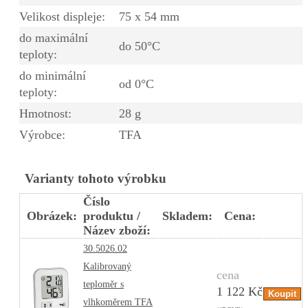
Velikost displeje:
75 x 54 mm
do maximální
do 50°C
teploty:
do minimální
od 0°C
teploty:
Hmotnost:
28 g
Výrobce:
TFA
Varianty tohoto výrobku
Číslo
Obrázek:
produktu /
Skladem:
Cena:
Název zboží:
30.5026.02
Kalibrovaný
cena
teploměr s
1 122 Kč
vlhkoměrem TFA