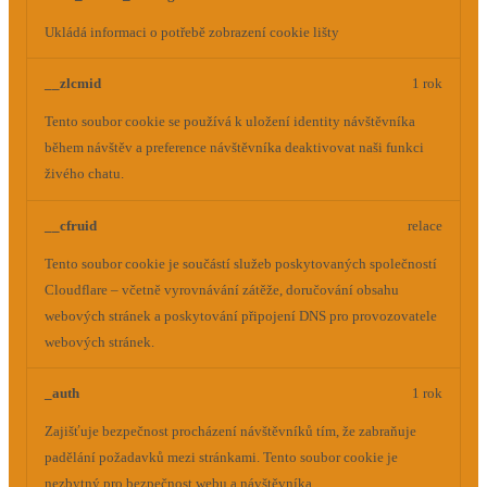
Ukládá informaci o potřebě zobrazení cookie lišty
__zlcmid
1 rok
Tento soubor cookie se používá k uložení identity návštěvníka
během návštěv a preference návštěvníka deaktivovat naši funkci
živého chatu.
__cfruid
relace
Tento soubor cookie je součástí služeb poskytovaných společností
Cloudflare – včetně vyrovnávání zátěže, doručování obsahu
webových stránek a poskytování připojení DNS pro provozovatele
webových stránek.
_auth
1 rok
Zajišťuje bezpečnost procházení návštěvníků tím, že zabraňuje
padělání požadavků mezi stránkami. Tento soubor cookie je
nezbytný pro bezpečnost webu a návštěvníka.