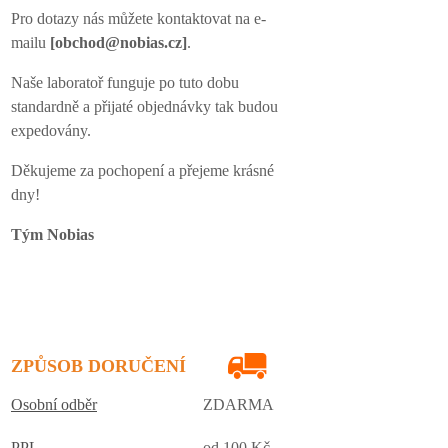
Pro dotazy nás můžete kontaktovat na e-
mailu
[obchod@nobias.cz]
.
Naše laboratoř funguje po tuto dobu
standardně a přijaté objednávky tak budou
expedovány.
Děkujeme za pochopení a přejeme krásné
dny!
Tým Nobias
ZPŮSOB DORUČENÍ
Osobní odběr
ZDARMA
PPL
od 100 Kč