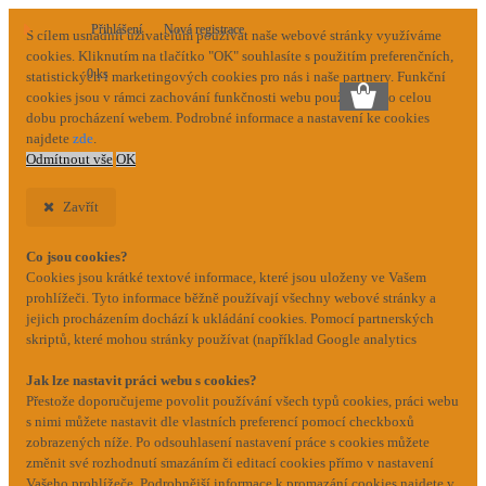
Přihlášení
Nová registrace
S cílem usnadnit uživatelům používat naše webové stránky využíváme
cookies. Kliknutím na tlačítko "OK" souhlasíte s použitím preferenčních,
0 ks
statistických i marketingových cookies pro nás i naše partnery. Funkční
cookies jsou v rámci zachování funkčnosti webu používány po celou
dobu procházení webem. Podrobné informace a nastavení ke cookies
najdete
zde
.
Odmítnout vše
OK
Zavřít
Co jsou cookies?
Cookies jsou krátké textové informace, které jsou uloženy ve Vašem
prohlížeči. Tyto informace běžně používají všechny webové stránky a
jejich procházením dochází k ukládání cookies. Pomocí partnerských
skriptů, které mohou stránky používat (například Google analytics
Jak lze nastavit práci webu s cookies?
Přestože doporučujeme povolit používání všech typů cookies, práci webu
s nimi můžete nastavit dle vlastních preferencí pomocí checkboxů
zobrazených níže. Po odsouhlasení nastavení práce s cookies můžete
změnit své rozhodnutí smazáním či editací cookies přímo v nastavení
Vašeho prohlížeče. Podrobnější informace k promazání cookies najdete v