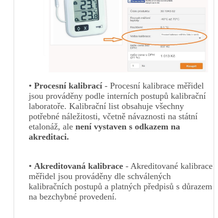
•
P
r
oces
ní kalibra
cí
- Procesní kalibrace měřidel
jsou prováděny podle interních postupů kalibrační
laboratoře. Kalibrační list obsahuje všechny
potřebné náležitosti, včetně návaznosti na státní
etalonáž, ale
není v
ystav
en s odkazem na
akreditaci.
•
Akredito
vaná
kalibrace
- Akreditované kalibrace
měřidel jsou prováděny dle schválených
kalibračních postupů a platných předpisů s důrazem
na bezchybné provedení.