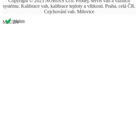
Copyright © 2023 NOBIAS s.r.o. Prodej, servis vah a vážních
systému. Kalibrace vah, kalibrace teploty a vlhkosti. Praha, celá ČR.
Cejchování vah. Milovice
skladem
MzU2N
skladem