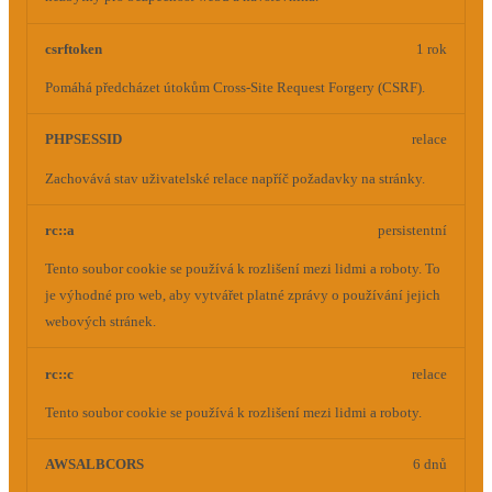
csrftoken
1 rok
Pomáhá předcházet útokům Cross-Site Request Forgery (CSRF).
PHPSESSID
relace
Zachovává stav uživatelské relace napříč požadavky na stránky.
rc::a
persistentní
Tento soubor cookie se používá k rozlišení mezi lidmi a roboty. To
je výhodné pro web, aby vytvářet platné zprávy o používání jejich
webových stránek.
rc::c
relace
Tento soubor cookie se používá k rozlišení mezi lidmi a roboty.
AWSALBCORS
6 dnů