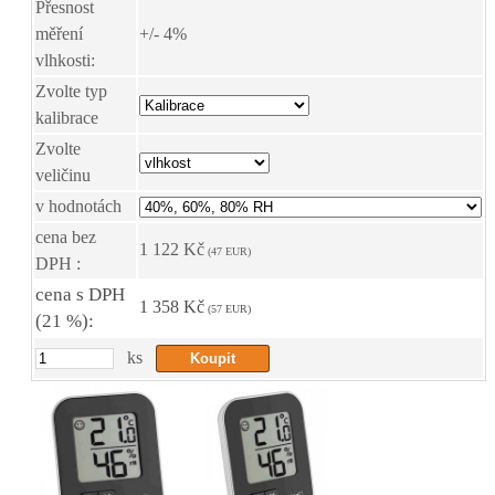
Přesnost
měření
+/- 4%
vlhkosti:
Zvolte typ
kalibrace
Zvolte
veličinu
v hodnotách
cena bez
1 122 Kč
(47 EUR)
DPH :
cena s DPH
1 358 Kč
(57 EUR)
(21 %):
ks