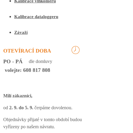
Kalibrace vlhkoměrů
Kalibrace dataloggeru
Závaží
OTEVÍRACÍ DOBA
PO - PÁ
dle domluvy
volejte: 608 817 808
Milí zákazníci,
od
2. 9. do 5. 9.
čerpáme dovolenou.
Objednávky přijaté v tomto období budou
vyřízeny po našem návratu.