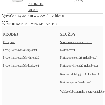
(47 EUR)
30.5026.02,
MOXX
Vytvořeno systémem
www.web-rychle.eu
Vytvořeno systémem
www.web-rychle.eu
PRODEJ
SLUŽBY
Prodej vah
Servis vah a vážních zařízení
Prodej kalibrovaných teploměrů
Kalibrace vah
Prodej kalibrovaných vlhkoměrů
Kalibrace teploměrů (rekalibrace)
Prodej kalibrovaných datalogerů
Kalibrace vlhkoměrů (rekalibrace)
Kalibrace dataloggerů (rekalibrace)
Kalibrace pipet (rekalibrace)
Validace laboratorního a zdravotnického 