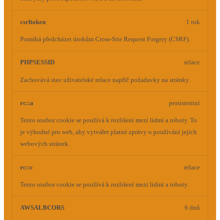
csrftoken
1 rok
Pomáhá předcházet útokům Cross-Site Request Forgery (CSRF).
PHPSESSID
relace
Zachovává stav uživatelské relace napříč požadavky na stránky.
rc::a
persistentní
Tento soubor cookie se používá k rozlišení mezi lidmi a roboty. To
je výhodné pro web, aby vytvářet platné zprávy o používání jejich
webových stránek.
rc::c
relace
Tento soubor cookie se používá k rozlišení mezi lidmi a roboty.
AWSALBCORS
6 dnů