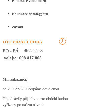
Kalibrace vlhkoměrů
Kalibrace dataloggeru
Závaží
OTEVÍRACÍ DOBA
PO - PÁ
dle domluvy
volejte: 608 817 808
Milí zákazníci,
od
2. 9. do 5. 9.
čerpáme dovolenou.
Objednávky přijaté v tomto období budou
vyřízeny po našem návratu.