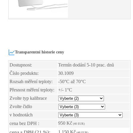
Transparentní historie ceny
Dostupnost:
Termín dodání 5-10 prac. dnů
Číslo produktu:
30.1009
Rozsah měření teploty:
-50°C až 70°C
Přesnost měření teploty:
+/- 1°C
Zvolte typ kalibrace
Zvolte čidlo
v hodnotách
950 Kč
cena bez DPH :
(40 EUR)
cena s DPH (21 %):
1 150 Kč
(48 EUR)