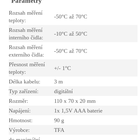
Parametry
Rozsah měření
-50°C až 70°C
teploty:
Rozsah měření
-10°C až 50°C
interního čidla:
Rozsah měření
-50°C až 70°C
externího čidla:
Přesnost měření
+/- 1°C
teploty:
Délka kabelu:
3 m
Typ zařízení:
digitální
Rozměr:
110 x 70 x 20 mm
Napájení:
1x 1,5V AAA baterie
Hmotnost:
90 g
Výrobce:
TFA
do maximální