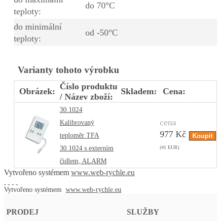
do 70°C
teploty:
do minimální
od -50°C
teploty:
Varianty tohoto výrobku
Číslo produktu
Obrázek:
Skladem:
Cena:
/ Název zboží:
30.1024
cena
Kalibrovaný
977 Kč
teploměr TFA
30.1024 s externím
(41 EUR)
čidlem, ALARM
Vytvořeno systémem
www.web-rychle.eu
Vytvořeno systémem
www.web-rychle.eu
PRODEJ
SLUŽBY