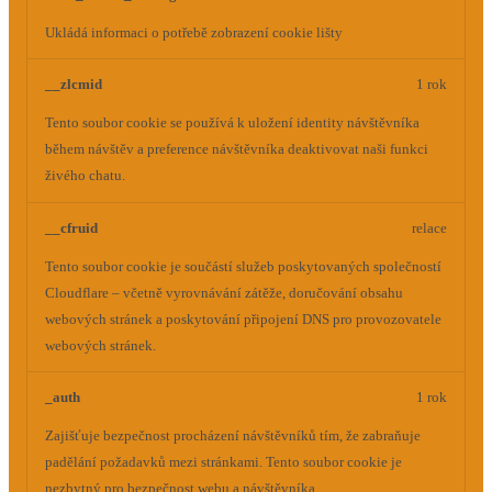
Ukládá informaci o potřebě zobrazení cookie lišty
__zlcmid
1 rok
Tento soubor cookie se používá k uložení identity návštěvníka
během návštěv a preference návštěvníka deaktivovat naši funkci
živého chatu.
__cfruid
relace
Tento soubor cookie je součástí služeb poskytovaných společností
Cloudflare – včetně vyrovnávání zátěže, doručování obsahu
webových stránek a poskytování připojení DNS pro provozovatele
webových stránek.
_auth
1 rok
Zajišťuje bezpečnost procházení návštěvníků tím, že zabraňuje
padělání požadavků mezi stránkami. Tento soubor cookie je
nezbytný pro bezpečnost webu a návštěvníka.