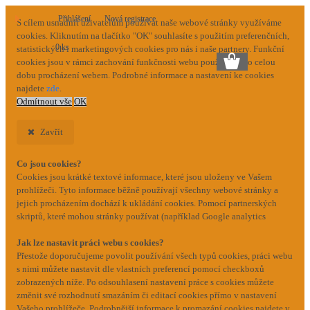
Přihlášení
Nová registrace
S cílem usnadnit uživatelům používat naše webové stránky využíváme
cookies. Kliknutím na tlačítko "OK" souhlasíte s použitím preferenčních,
0 ks
statistických i marketingových cookies pro nás i naše partnery. Funkční
cookies jsou v rámci zachování funkčnosti webu používány po celou
dobu procházení webem. Podrobné informace a nastavení ke cookies
najdete
zde
.
Odmítnout vše
OK
Zavřít
Co jsou cookies?
Cookies jsou krátké textové informace, které jsou uloženy ve Vašem
prohlížeči. Tyto informace běžně používají všechny webové stránky a
jejich procházením dochází k ukládání cookies. Pomocí partnerských
skriptů, které mohou stránky používat (například Google analytics
Jak lze nastavit práci webu s cookies?
Přestože doporučujeme povolit používání všech typů cookies, práci webu
s nimi můžete nastavit dle vlastních preferencí pomocí checkboxů
zobrazených níže. Po odsouhlasení nastavení práce s cookies můžete
změnit své rozhodnutí smazáním či editací cookies přímo v nastavení
Vašeho prohlížeče. Podrobnější informace k promazání cookies najdete v