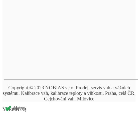
______________________________________________________
Copyright © 2023 NOBIAS s.r.o. Prodej, servis vah a vážních
systému. Kalibrace vah, kalibrace teploty a vlhkosti. Praha, celá ČR.
Cejchování vah. Milovice
skladem
Y2RmNTQ
skladem