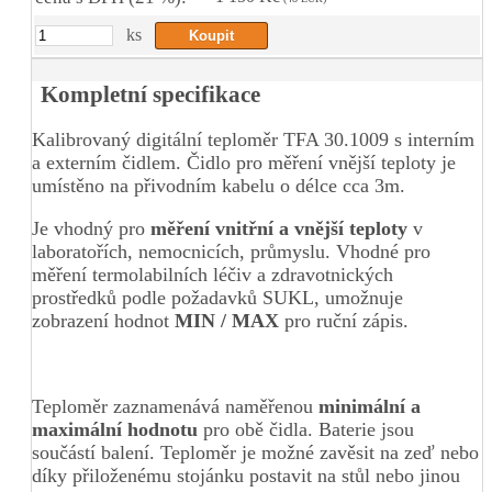
ks
Kompletní specifikace
Kalibrovaný digitální teploměr TFA 30.1009 s interním
a externím čidlem. Čidlo pro měření vnější teploty je
umístěno na přivodním kabelu o délce cca 3m.
Je vhodný pro
měření vnitřní a vnější teploty
v
laboratořích, nemocnicích, průmyslu. Vhodné pro
měření termolabilních léčiv a zdravotnických
prostředků podle požadavků SUKL, umožnuje
zobrazení hodnot
MIN / MAX
pro ruční zápis.
Teploměr zaznamenává naměřenou
minimální a
maximální hodnotu
pro obě čidla. Baterie jsou
součástí balení. Teploměr je možné zavěsit na zeď nebo
díky přiloženému stojánku postavit na stůl nebo jinou