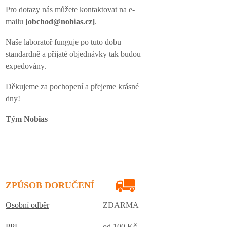
Pro dotazy nás můžete kontaktovat na e-
mailu
[obchod@nobias.cz]
.
Naše laboratoř funguje po tuto dobu
standardně a přijaté objednávky tak budou
expedovány.
Děkujeme za pochopení a přejeme krásné
dny!
Tým Nobias
ZPŮSOB DORUČENÍ
Osobní odběr
ZDARMA
PPL
od 100 Kč