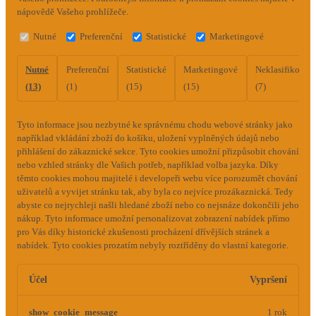
nápovědě Vašeho prohlížeče.
Nutné
Preferenční
Statistické
Marketingové
Nutné
Preferenční
Statistické
Marketingové
Neklasifikovan
(13)
(1)
(15)
(15)
(7)
Tyto informace jsou nezbytné ke správnému chodu webové stránky jako
například vkládání zboží do košíku, uložení vyplněných údajů nebo
přihlášení do zákaznické sekce.
Tyto cookies umožní přizpůsobit chování
nebo vzhled stránky dle Vašich potřeb, například volba jazyka.
Díky
těmto cookies mohou majitelé i developeři webu více porozumět chování
uživatelů a vyvijet stránku tak, aby byla co nejvíce prozákaznická. Tedy
abyste co nejrychleji našli hledané zboží nebo co nejsnáze dokončili jeho
nákup.
Tyto informace umožní personalizovat zobrazení nabídek přímo
pro Vás díky historické zkušenosti procházení dřívějších stránek a
nabídek.
Tyto cookies prozatím nebyly roztříděny do vlastní kategorie.
Účel
Vypršení
show_cookie_message
1 rok