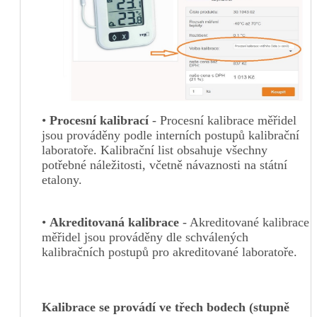
•
P
r
oces
ní kalibra
cí
- Procesní kalibrace měřidel
jsou prováděny podle interních postupů kalibrační
laboratoře. Kalibrační list obsahuje všechny
potřebné náležitosti, včetně návaznosti na státní
etalony.
•
Akredito
vaná
kalibrace
- Akreditované kalibrace
měřidel jsou prováděny dle schválených
kalibračních postupů pro akreditované laboratoře.
Kalibrace se provádí ve třech bodech (stupně