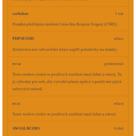
csrftoken
1 rok
Pomáhá předcházet útokům Cross-Site Request Forgery (CSRF).
PHPSESSID
relace
Zachovává stav uživatelské relace napříč požadavky na stránky.
rc::a
persistentní
Tento soubor cookie se používá k rozlišení mezi lidmi a roboty. To
je výhodné pro web, aby vytvářet platné zprávy o používání jejich
webových stránek.
rc::c
relace
Tento soubor cookie se používá k rozlišení mezi lidmi a roboty.
AWSALBCORS
6 dnů