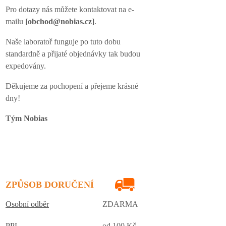
Pro dotazy nás můžete kontaktovat na e-
mailu
[obchod@nobias.cz]
.
Naše laboratoř funguje po tuto dobu
standardně a přijaté objednávky tak budou
expedovány.
Děkujeme za pochopení a přejeme krásné
dny!
Tým Nobias
ZPŮSOB DORUČENÍ
Osobní odběr
ZDARMA
PPL
od 100 Kč