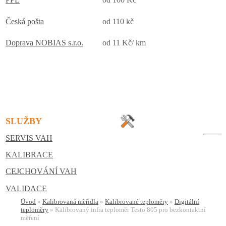
Česká pošta
od 110 kč
Doprava NOBIAS s.r.o.
od 11 Kč/ km
SLUŽBY
SERVIS VAH
KALIBRACE
CEJCHOVÁNÍ VAH
VALIDACE
Úvod
»
Kalibrovaná měřidla
»
Kalibrované teploměry
»
Digitální
teploměry
»
Kalibrovaný infra teploměr Testo 805 pro bezkontaktní
měření