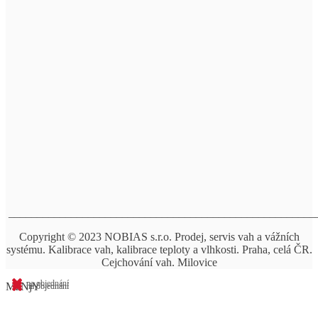
______________________________________________________
Copyright © 2023 NOBIAS s.r.o. Prodej, servis vah a vážních
systému. Kalibrace vah, kalibrace teploty a vlhkosti. Praha, celá ČR.
Cejchování vah. Milovice
na objednání
MzNjY
na objednání