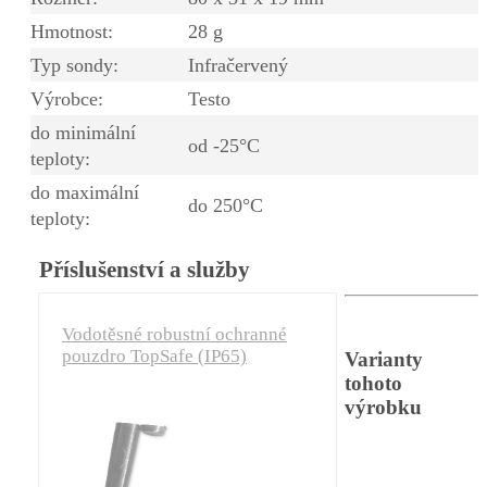
Hmotnost:
28 g
Typ sondy:
Infračervený
Výrobce:
Testo
do minimální
od -25°C
teploty:
do maximální
do 250°C
teploty:
Příslušenství a služby
Vodotěsné robustní ochranné
pouzdro TopSafe (IP65)
Varianty
tohoto
výrobku