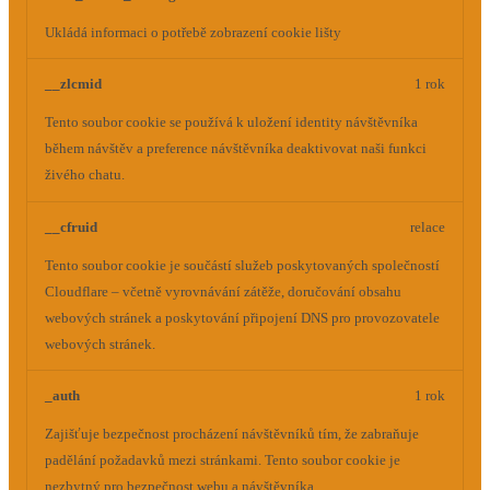
Ukládá informaci o potřebě zobrazení cookie lišty
__zlcmid
1 rok
Tento soubor cookie se používá k uložení identity návštěvníka
během návštěv a preference návštěvníka deaktivovat naši funkci
živého chatu.
__cfruid
relace
Tento soubor cookie je součástí služeb poskytovaných společností
Cloudflare – včetně vyrovnávání zátěže, doručování obsahu
webových stránek a poskytování připojení DNS pro provozovatele
webových stránek.
_auth
1 rok
Zajišťuje bezpečnost procházení návštěvníků tím, že zabraňuje
padělání požadavků mezi stránkami. Tento soubor cookie je
nezbytný pro bezpečnost webu a návštěvníka.