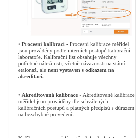
•
P
r
oces
ní kalibra
cí
- Procesní kalibrace měřidel
jsou prováděny podle interních postupů kalibrační
laboratoře. Kalibrační list obsahuje všechny
potřebné náležitosti, včetně návaznosti na státní
etalonáž, ale
není v
ystav
en s odkazem na
akreditaci.
•
Akredito
vaná
kalibrace
- Akreditované kalibrace
měřidel jsou prováděny dle schválených
kalibračních postupů a platných předpisů s důrazem
na bezchybné provedení.