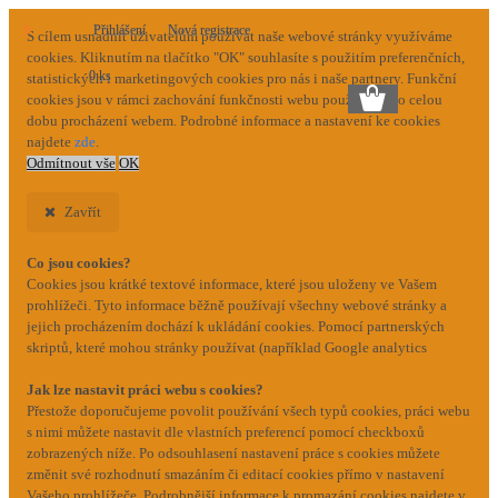
Přihlášení
Nová registrace
S cílem usnadnit uživatelům používat naše webové stránky využíváme
cookies. Kliknutím na tlačítko "OK" souhlasíte s použitím preferenčních,
0 ks
statistických i marketingových cookies pro nás i naše partnery. Funkční
cookies jsou v rámci zachování funkčnosti webu používány po celou
dobu procházení webem. Podrobné informace a nastavení ke cookies
najdete
zde
.
Odmítnout vše
OK
Zavřít
Co jsou cookies?
Cookies jsou krátké textové informace, které jsou uloženy ve Vašem
prohlížeči. Tyto informace běžně používají všechny webové stránky a
jejich procházením dochází k ukládání cookies. Pomocí partnerských
skriptů, které mohou stránky používat (například Google analytics
Jak lze nastavit práci webu s cookies?
Přestože doporučujeme povolit používání všech typů cookies, práci webu
s nimi můžete nastavit dle vlastních preferencí pomocí checkboxů
zobrazených níže. Po odsouhlasení nastavení práce s cookies můžete
změnit své rozhodnutí smazáním či editací cookies přímo v nastavení
Vašeho prohlížeče. Podrobnější informace k promazání cookies najdete v