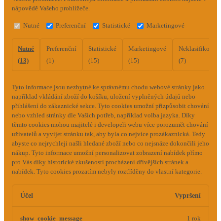
nápovědě Vašeho prohlížeče.
Nutné
Preferenční
Statistické
Marketingové
Nutné
Preferenční
Statistické
Marketingové
Neklasifikovan
(13)
(1)
(15)
(15)
(7)
Tyto informace jsou nezbytné ke správnému chodu webové stránky jako
například vkládání zboží do košíku, uložení vyplněných údajů nebo
přihlášení do zákaznické sekce.
Tyto cookies umožní přizpůsobit chování
nebo vzhled stránky dle Vašich potřeb, například volba jazyka.
Díky
těmto cookies mohou majitelé i developeři webu více porozumět chování
uživatelů a vyvijet stránku tak, aby byla co nejvíce prozákaznická. Tedy
abyste co nejrychleji našli hledané zboží nebo co nejsnáze dokončili jeho
nákup.
Tyto informace umožní personalizovat zobrazení nabídek přímo
pro Vás díky historické zkušenosti procházení dřívějších stránek a
nabídek.
Tyto cookies prozatím nebyly roztříděny do vlastní kategorie.
Účel
Vypršení
show_cookie_message
1 rok