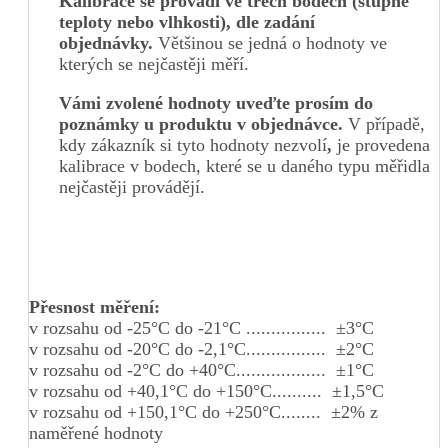
Kalibrace se provádí ve třech bodech (stupně
teploty nebo vlhkosti), dle zadání
objednávky.
Většinou se jedná o hodnoty ve
kterých se nejčastěji měří.
Vámi zvolené hodnoty uveďte prosím do
poznámky u produktu v objednávce.
V případě,
kdy zákazník si tyto hodnoty nezvolí
,
je provedena
kalibrace v bodech, které se u daného typu měřidla
nejčastěji provádějí.
Přesnost měření:
v rozsahu od -25°C do -21°C ................ ±3°C
v rozsahu od -20°C do -2,1°C................ ±2°C
v rozsahu od -2°C do +40°C.................. ±1°C
v rozsahu od +40,1°C do +150°C.......... ±1,5°C
v rozsahu od +150,1°C do +250°C........ ±2% z
naměřené hodnoty