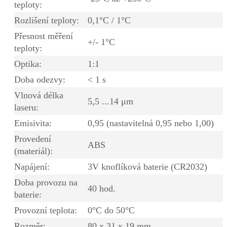
teploty:
Rozlišení teploty:
0,1°C / 1°C
Přesnost měření
+/- 1°C
teploty:
Optika:
1:1
Doba odezvy:
< 1 s
Vlnová délka
5,5 ...14 μm
laseru:
Emisivita:
0,95 (nastavitelná 0,95 nebo 1,00)
Provedení
ABS
(materiál):
Napájení:
3V knoflíková baterie (CR2032)
Doba provozu na
40 hod.
baterie:
Provozní teplota:
0°C do 50°C
Rozměr:
80 x 31 x 19 mm