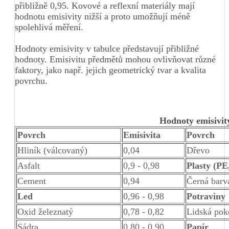
přibližně 0,95. Kovové a reflexní materiály mají
hodnotu emisivity nižší a proto umožňují méně
spolehlivá měření.
Hodnoty emisivity v tabulce představují přibližné
hodnoty. Emisivitu předmětů mohou ovlivňovat různé
faktory, jako např. jejich geometrický tvar a kvalita
povrchu.
Hodnoty emisivit
Povrch
Emisivita
Povrch
Hliník (válcovaný)
0,04
Dřevo
Asfalt
0,9 - 0,98
Plasty (PE
Cement
0,94
Černá barv
Led
0,96 - 0,98
Potraviny
Oxid železnatý
0,78 - 0,82
Lidská pok
Sádra
0,80 - 0,90
Papír