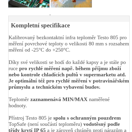
Kompletní specifikace
Kalibrovaný bezkontaktní infra teploměr Testo 805 pro
měření povrchové teploty o velikosti 80 mm s rozsahem
měření od -25°C do +250°C.
Díky své velikosti se hodí do každé kapsy a je stále po
ruce
pro rychlé měření např. během příjmu zboží
nebo kontrole chladících pultů v supermarketu atd.
Je optimální též pro rychlé měření v potravinářském
průmyslu a technickém vybavení budov.
Teploměr
zaznamenává MIN/MAX
naměřené
hodnoty.
Přístroj Testo 805 je
spolu s ochranným pouzdrem
TopSafe (není součástí teploměru)
vodotěsný podle
třídy krytí IP 65
a je zároveň chráněn proti nárazům a