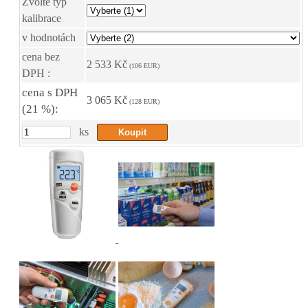
Zvolte typ
kalibrace
v hodnotách
cena bez
2 533 Kč
(106 EUR)
DPH :
cena s DPH
3 065 Kč
(128 EUR)
(21 %):
ks