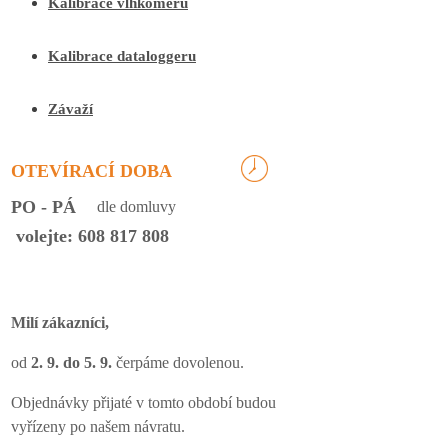
Kalibrace vlhkoměrů
Kalibrace dataloggeru
Závaží
OTEVÍRACÍ DOBA
PO - PÁ
dle domluvy
volejte: 608 817 808
Milí zákazníci,
od
2. 9. do 5. 9.
čerpáme dovolenou.
Objednávky přijaté v tomto období budou
vyřízeny po našem návratu.