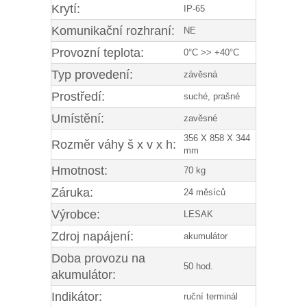
Krytí:
IP-65
Komunikační rozhraní:
NE
Provozní teplota:
0°C >> +40°C
Typ provedení:
závěsná
Prostředí:
suché, prašné
Umístění:
zavěsné
356 X 858 X 344
Rozměr váhy š x v x h:
mm
Hmotnost:
70 kg
Záruka:
24 měsíců
Výrobce:
LESAK
Zdroj napájení:
akumulátor
Doba provozu na
50 hod.
akumulátor:
Indikátor:
ruční terminál