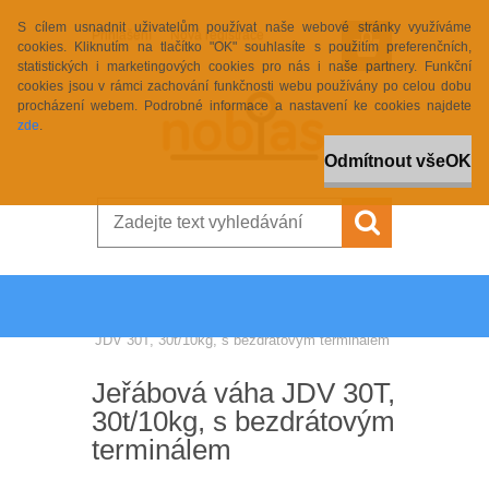
S cílem usnadnit uživatelům používat naše webové stránky využíváme
Přihlášení
Nová registrace
cookies. Kliknutím na tlačítko "OK" souhlasíte s použitím preferenčních,
statistických i marketingových cookies pro nás i naše partnery. Funkční
cookies jsou v rámci zachování funkčnosti webu používány po celou dobu
procházení webem. Podrobné informace a nastavení ke cookies najdete
zde
.
Odmítnout vše
OK
Úvod
»
Váhy
»
Závěsné váhy
»
Jeřábová váha
JDV 30T, 30t/10kg, s bezdrátovým terminálem
Jeřábová váha JDV 30T,
30t/10kg, s bezdrátovým
terminálem