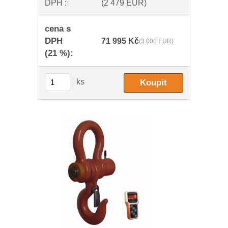
DPH :
(2 479 EUR)
cena s
DPH
71 995 Kč
(3 000 EUR)
(21 %):
ks