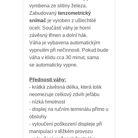
vyrobena ze slitiny železa.
Zabudovaný
tenzometrický
snímač
je vyroben z ušlechtilé
oceli. Součástí váhy je horní
závěsný třmen a dolní hák.
Váha je vybavena automatickým
vypnutím při nečinnosti. Pokud bude
váha v klidu cca 30 minut, sama
se automaticky vypne.
Přednosti váhy:
- krátká závěsná délka, která tolik
neomezuje celkový zdvih jeřábu
- nízká hmotnost
- displej na ručním terminálu přímo u
obsluhy
- vyloučení poškození displeje při
manipulaci v těžkém provozu