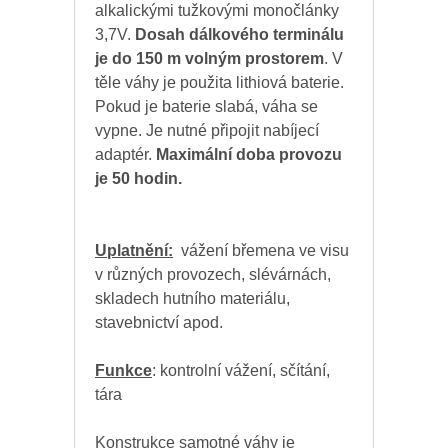
alkalickými tužkovými monočlánky
3,7V.
Dosah dálkového terminálu
je do 150 m volným prostorem
. V
těle váhy je použita lithiová baterie.
Pokud je baterie slabá, váha se
vypne. Je nutné připojit nabíjecí
adaptér.
Maximální doba provozu
je 50 hodin.
Uplatnění:
vážení břemena ve visu
v různých provozech, slévárnách,
skladech hutního materiálu,
stavebnictví apod.
Funkce
: kontrolní vážení, sčítání,
tára
Konstrukce samotné váhy je