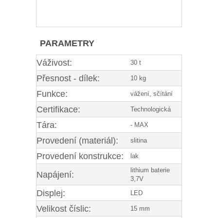
PARAMETRY
Váživost:
30 t
Přesnost - dílek:
10 kg
Funkce:
vážení, sčítání
Certifikace:
Technologická
Tára:
- MAX
Provedení (materiál):
slitina
Provedení konstrukce:
lak
lithium baterie
Napájení:
3,7V
Displej:
LED
Velikost číslic:
15 mm